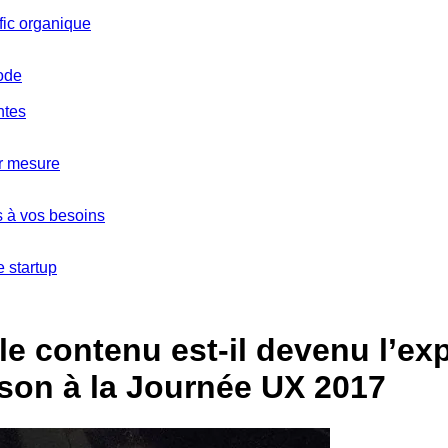
fic organique
code
ntes
ur mesure
s à vos besoins
 startup
 le contenu est-il devenu l’exp
son à la Journée UX 2017