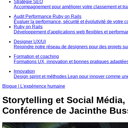
Stratégie SEO
Accompagnement pour améliorer votre classement et tra
Audit Performance Ruby on Rails
Évaluer la performance, sécurité et évolutivité de votre 
Ruby on Rails
Développement d'applications web flexibles et performa
Designer UX/UI
Rejoindre notre réseau de designers pour des projets s
Formation et coaching
Formations UX, innovation et bonnes pratiques adaptée
Innovation
Design sprint et méthodes Lean pour innover comme une
Blogue | L'expérience humaine
Storytelling et Social Média,
Conférence de Jacinthe Bus