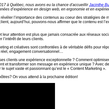
17 à Québec, nous avons eu la chance d'accueillir
Jacinthe B
nnées d’expérience en design web, en ergonomie et en expérienc
our révéler l’importance des contenus au coeur des stratégies 
client, aujourd’hui, pouvons-nous affirmer que le contenu est l’e
et leur attention est plus que jamais consacrée aux réseaux soc
l’intérêt de leurs clients.
keting et créatives sont confrontées à de véritable défis pour ré
s réel, engagement conversationnel…
 ses clients une expérience exceptionnelle ? Comment optimiser 
t et transformer son message en expérience unique ? Avec de
 le sujet vaste et passionnant qu’est le « Content Marketing ».
ôtres? On vous attend à la prochaine édition!